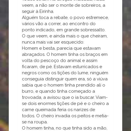
veem, a não ser o monte de sobreiros, a
seguir à Eirinha.
Alguém toca a rebate, o povo estremece,
vários vão a correr, ao encontro do
ponto indicado, em grande sobressalto.
O que veem, e ainda mais o que cheiram,
nunca mais vai ser esquecido:
Homem e besta, parecia que estavam
abraçados. O homem tinha os braços em
volta do pescoço do animal e assim
ficaram, de pé. Estavam esturricados e
negros como os tições do lume, ninguém
conseguia distinguir quem era, só a viúva
sabia que o homem tinha prendido ali o
burro, e quando tinha começado a
trovoada, a avisou que o ia buscar. Viam-
se dois enormes tições de pé e o cheiro a
carne queimada feria os narizes de
todos. O cheiro invadia os peitos e metia-
se na roupa.
O homem tinha, no que tinha sido a mão,