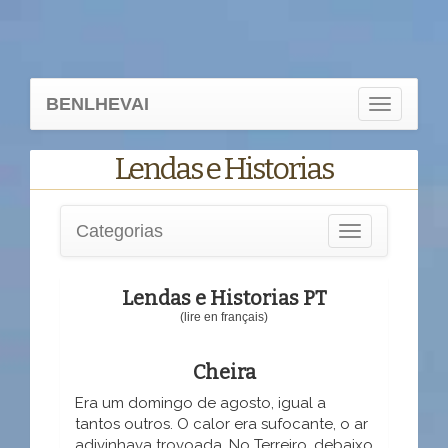
BENLHEVAI
Toggle
navigation
Lendas e Historias
Categorias
Toggle
navigation
Lendas e Historias PT
(lire en français)
Cheira
Era um domingo de agosto, igual a
tantos outros. O calor era sufocante, o ar
adivinhava trovoada. No Terreiro, debaixo