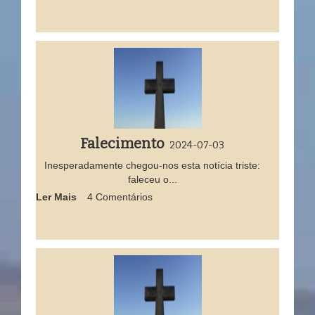
Falecimento
2024-07-03
Inesperadamente chegou-nos esta notícia triste:
faleceu o...
Ler Mais
4 Comentários