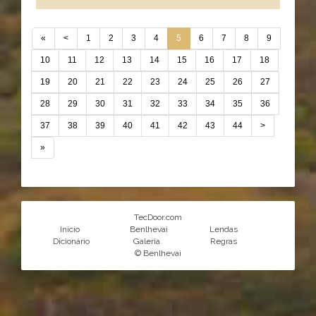
«
<
1
2
3
4
5
6
7
8
9
10
11
12
13
14
15
16
17
18
19
20
21
22
23
24
25
26
27
28
29
30
31
32
33
34
35
36
37
38
39
40
41
42
43
44
>
»
TecDoor.com
Inicio
Benlhevai
Lendas
Dicionário
Galeria
Regras
© Benlhevai