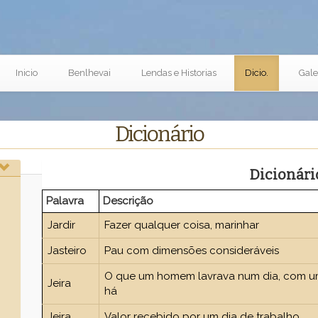
Inicio
Benlhevai
Lendas e Historias
Dicio.
Gale
Dicionário
Dicionári
Palavra
Descrição
Jardir
Fazer qualquer coisa, marinhar
Jasteiro
Pau com dimensões consideráveis
O que um homem lavrava num dia, com uma
Jeira
há
Jeira
Valor recebido por um dia de trabalho