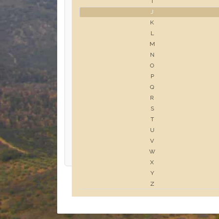
I
J
K
L
M
N
O
P
Q
R
S
T
U
V
W
X
Y
Z