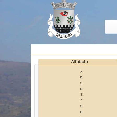
Alfabeto
A
B
C
D
E
F
G
H