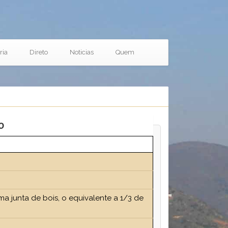
ria
Direto
Noticias
Quem
o
 junta de bois, o equivalente a 1/3 de