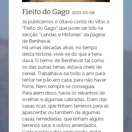
Fieito do Gago
2021-03-06
Já publicámos o oitavo conto do Vítor, o
“Fieito do Gago”, que pode ser lido na
secção “Lendas e Histórias” da página
de Benlhevai.
Há umas décadas atrás, no tempo
desta história, vivia-se do que a terra
dava. O termo de Benlhevai, tal como
os das outras terras, estava cheio de
cereal. Trabalhava-se todo o ano para
tentar ter pão em casa, para não haver
fome. Nem sempre se conseguia.
Para além disso, havia os rebanhos de
ovelhas e algumas cabradas. Eram das
casas ricas, que tinham terrenos para as
apascentar, ou também de algumas
casas remediadas, que tinham alguns
terrenos seus e outros arrendados.
Cada pastor sabia onde podia andar,