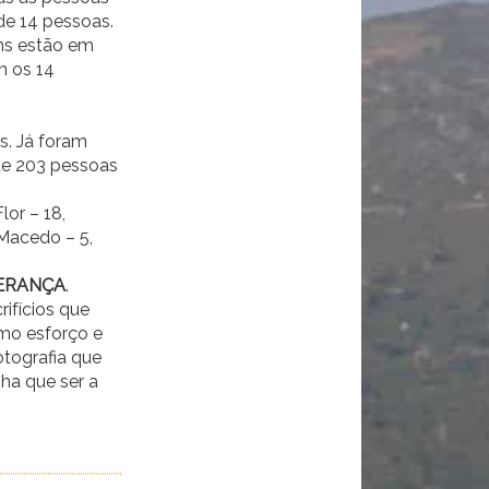
de 14 pessoas.
uns estão em
m os 14
s. Já foram
te 203 pessoas
lor – 18,
 Macedo – 5,
ERANÇA
.
ifícios que
imo esforço e
otografia que
nha que ser a