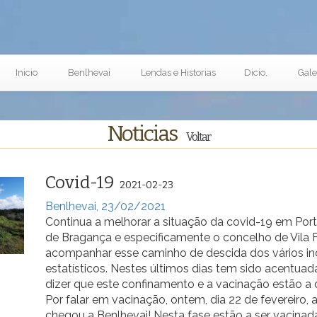
Inicio
Benlhevai
Lendas e Historias
Dicio.
Gale
Noticias
Voltar
Covid-19
2021-02-23
Benlhevai, 23/02/2021
Continua a melhorar a situação da covid-19 em Portu
de Bragança e especificamente o concelho de Vila F
acompanhar esse caminho de descida dos vários in
estatísticos. Nestes últimos dias tem sido acentuad
dizer que este confinamento e a vacinação estão a d
Por falar em vacinação, ontem, dia 22 de fevereiro, 
chegou a Benlhevai! Nesta fase estão a ser vacina