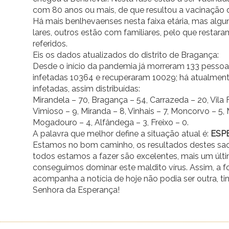
com 80 anos ou mais, de que resultou a vacinação 
Há mais benlhevaenses nesta faixa etária, mas alg
lares, outros estão com familiares, pelo que restara
referidos.
Eis os dados atualizados do distrito de Bragança:
Desde o início da pandemia já morreram 133 pessoa
infetadas 10364 e recuperaram 10029; há atualmen
infetadas, assim distribuídas:
Mirandela – 70, Bragança – 54, Carrazeda – 20, Vila F
Vimioso – 9, Miranda – 8, Vinhais – 7, Moncorvo – 5,
Mogadouro – 4, Alfândega – 3, Freixo – 0.
A palavra que melhor define a situação atual é:
ESP
Estamos no bom caminho, os resultados destes sacr
todos estamos a fazer são excelentes, mais um últ
conseguimos dominar este maldito vírus. Assim, a f
acompanha a notícia de hoje não podia ser outra, ti
Senhora da Esperança!