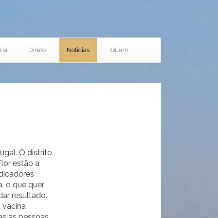
ria
Direto
Noticias
Quem
gal. O distrito
lor estão a
dicadores
a, o que quer
ar resultado.
a vacina
das as pessoas