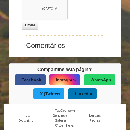
Enviar
Comentários
Compartilhe esta página:
Facebook
Instagram
WhatsApp
X (Twitter)
LinkedIn
TecDoor.com
Inicio
Benlhevai
Lendas
Dicionário
Galeria
Regras
© Benlhevai